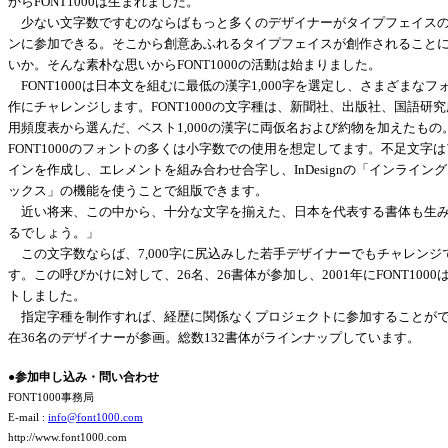
からFONT1000は生まれました。
少ない文字数ですむのならばもっと多くのデザイナーがタイプフェイス
ンに参加できる。そこから創意あふれるタイプフェイスが創作されること
いか。そんな素朴な思いからFONT1000の活動は始まりました。
FONT1000は日本文を組むに最低の漢字1,000字を選定し、さまざまなフ
作にチャレンジします。FONT1000の文字種は、新聞社、出版社、国語研
用頻度表から選んだ、ベスト1,000の漢字に両仮名および約物を加えたもの
FONT1000のフォントの多くは小字数での使用を想定してます。不足文字
インを作成し、エレメントを組み合わせ合字し、InDesignの「インライン
ックス」の機能を使うことで組版できます。
近い将来、この中から、十分な文字を揃えた、日本を代表する書体も生
るでしょう。」
この文字数ならば、7,000字に尻込みした若手デザイナーでもチャレンジ
す。この呼びかけに対して、26名、26書体が参加し、2001年にFONT1000
トしました。
指定字種を制作すれば、経歴に関係なくプロジェクトに参加することが
在36名のデザイナーが参画。総数132書体がラインナップしています。
●参加申し込み・問い合わせ
FONT1000事務局
E-mail :
info@font1000.com
http://www.font1000.com