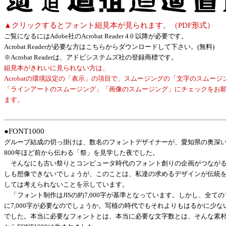
▲クリックするとフォント組見本が見られます。（PDF形式）
ご覧になるにはAdobe社のAcrobat Reader 4.0 以降が必要です。
Acrobat Readerが必要な方はこちらからダウンロードして下さい。(無料)
※Acrobat Readerは、アドビシステムズ社の登録商標です。
組見本がきれいに見られない方は、
Acrobatの環境設定の「表示」の項目で、スムージングの「文字のスムージ
「ラインアートのスムージング」「画像のスムージング」にチェックをお
ます。
●FONT1000
グループ結成の切っ掛けは、数名のフォントデザイナーが、愛知県の奥深
800年ほど前から伝わる「祭」を見学した夜でした。
そんなにも古い祭りとコンピュータ時代のフォント創りの企画がつなが
しも想像できないでしょうが、このことは、私達の求めるデザインが伝統
しては考えられないことを示しています。
「フォント制作はJISの約7,000字が基準となっています。しかし、全て
に7,000字が必要なのでしょうか。写植の時代でもそれよりもはるかに少な
でした。本当に必要なフォントとは、本当に必要な文字数とは、そんな素